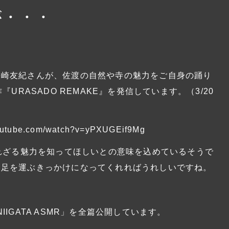
が・・・
松崎友紀さんが、佐渡の自然や寺の魅力をご自身の踊り
URASADO REMAKE』を発信しています。（3/20
youtube.com/watch?v=yPXUGEif9Mg
られざる魅力を知ってほしいとの意味を込めているそうで
り足を運ぶきっかけになってくれればうれしいですね。
IGATA ASMR」を全篇公開しています。